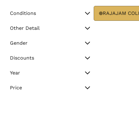
Conditions
RAJAJAM COL
Unworn
Other Detail
Preowned
Watch Only
Gender
Paper Only
Men
Discounts
Full Set
Women
Sale
Year
Unisex
Flash Sale
Vintage (Before 2000)
Price
Normal
Min. Price
2000 - 2010
2011 - Present
Max. Price