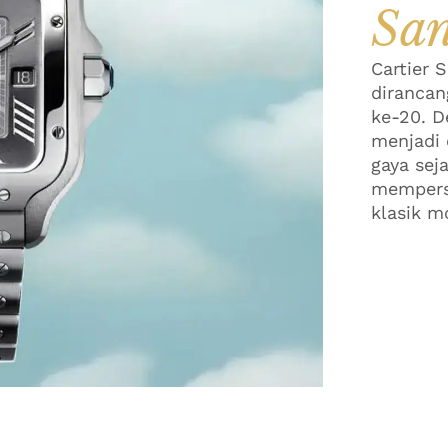
San
Cartier 
dirancan
ke-20. D
menjadi 
gaya sej
mempers
klasik m