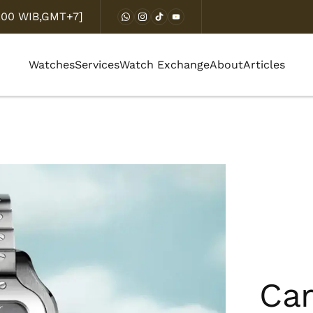
8.00 WIB,GMT+7]
Watches
Services
Watch Exchange
About
Articles
Car