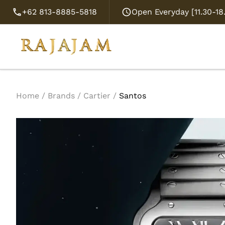
+62 813-8885-5818
Open Everyday [11.30-1
Home
/
Brands
/
Cartier
/
Santos