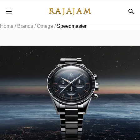
Home
/
Brands
/
Omega
/
Speedmaster