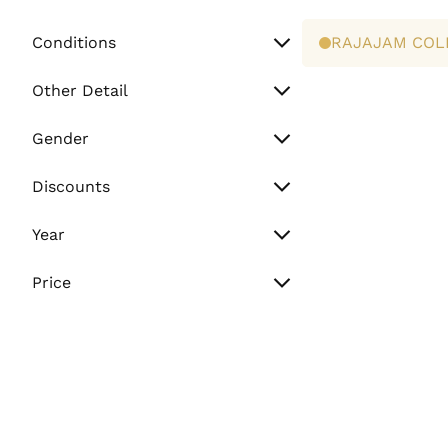
Conditions
RAJAJAM COL
Unworn
Other Detail
Preowned
Watch Only
Gender
Paper Only
Men
Discounts
Full Set
Women
Sale
Year
Unisex
Flash Sale
Vintage (Before 2000)
Price
Normal
Min. Price
2000 - 2010
2011 - Present
Max. Price