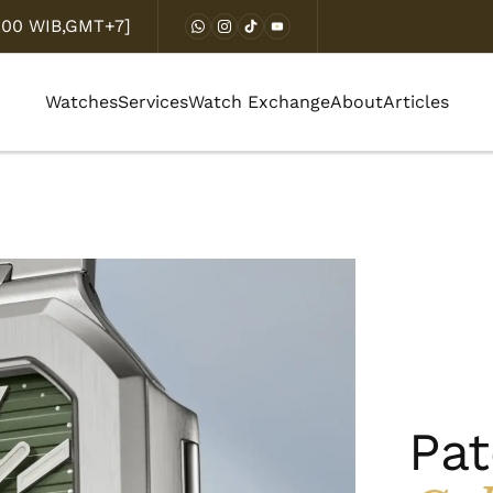
8.00 WIB,GMT+7]
Watches
Services
Watch Exchange
About
Articles
Pat