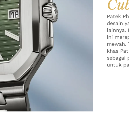
Cub
Patek Ph
desain y
lainnya.
ini mere
mewah. 
khas Pat
sebagai 
untuk pa