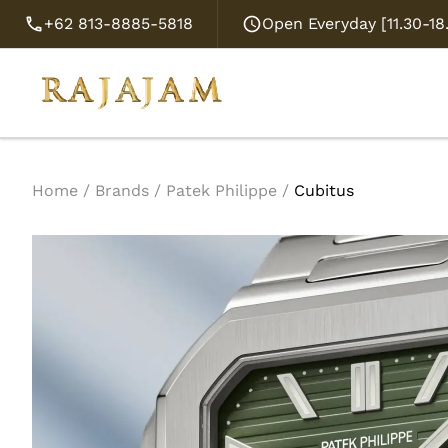
+62 813-8885-5818
Open Everyday [11.30-1
Home
/
Brands
/
Patek Philippe
/
Cubitus