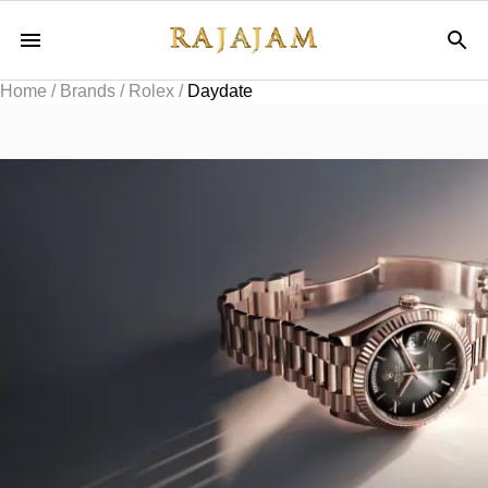
Home
/
Brands
/
Rolex
/
Daydate