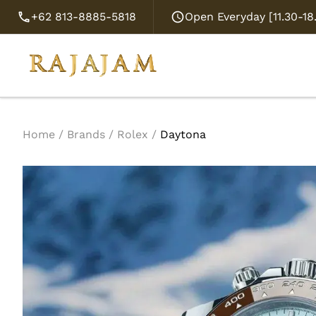
+62 813-8885-5818
Open Everyday [11.30-1
Home
/
Brands
/
Rolex
/
Daytona