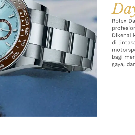
Da
Rolex Da
profesio
Dikenal 
di linta
motorspo
bagi mer
gaya, dan