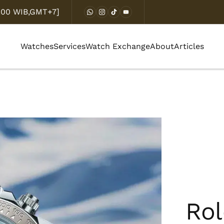
8.00 WIB,GMT+7]
Watches
Services
Watch Exchange
About
Articles
Rol