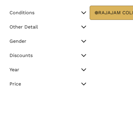
Conditions
RAJAJAM COL
Unworn
Other Detail
Preowned
Watch Only
Gender
Paper Only
Men
Discounts
Full Set
Women
Sale
Year
Unisex
Flash Sale
Vintage (Before 2000)
Price
Normal
Min. Price
2000 - 2010
2011 - Present
Max. Price