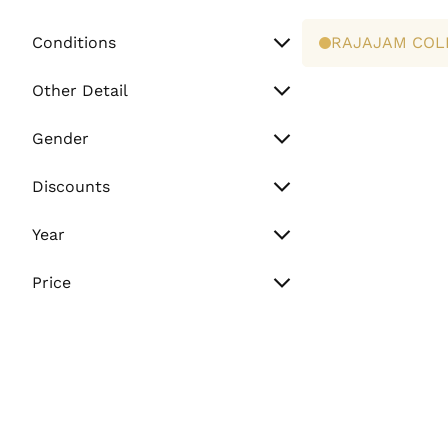
Conditions
RAJAJAM COL
Unworn
Other Detail
Preowned
Watch Only
Gender
Paper Only
Men
Discounts
Full Set
Women
Sale
Year
Unisex
Flash Sale
Vintage (Before 2000)
Price
Normal
Min. Price
2000 - 2010
2011 - Present
Max. Price