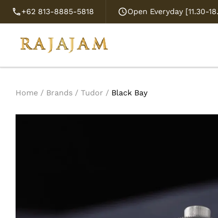
+62 813-8885-5818
Open Everyday [11.30-1
Home
/
Brands
/
Tudor
/
Black Bay