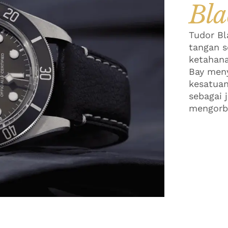
Bla
Tudor Bl
tangan s
ketahana
Bay meny
kesatuan
sebagai 
mengorba