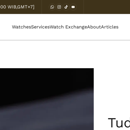
8.00 WIB,GMT+7]
Watches
Services
Watch Exchange
About
Articles
Tu