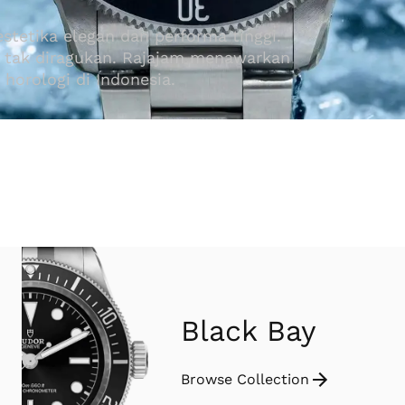
tetika elegan dan performa tinggi.
ya tak diragukan. Rajajam menawarkan
horologi di Indonesia.
Black Bay
Browse Collection