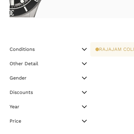
Conditions
RAJAJAM COL
Unworn
Other Detail
Preowned
Watch Only
Gender
Paper Only
Men
Discounts
Full Set
Women
Sale
Year
Unisex
Flash Sale
Vintage (Before 2000)
Price
Normal
Min. Price
2000 - 2010