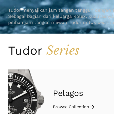
Tudor menyajikan jam tangan tangguh dengan es
Sebagai bagian dari keluarga Rolex, kualitasn
pilihan jam tangan mewah Tudor untuk pecinta 
Series
Tudor
Pelagos
Browse Collection