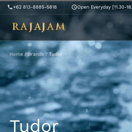
+62 813-8885-5818
Open Everyday [11.30-1
Home
/
Brands
/
Tudor
Tudor