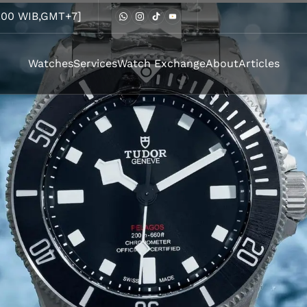
8.00 WIB,GMT+7]
Watches
Services
Watch Exchange
About
Articles