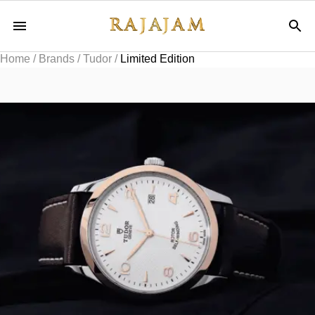
Home
/
Brands
/
Tudor
/
Limited Edition